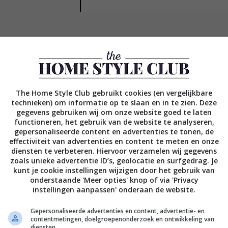
Kleine slaapkamer
The Home Style Club gebruikt cookies (en vergelijkbare
technieken) om informatie op te slaan en in te zien. Deze
inrichten: vijf
gegevens gebruiken wij om onze website goed te laten
functioneren, het gebruik van de website te analyseren,
praktische tips
gepersonaliseerde content en advertenties te tonen, de
effectiviteit van advertenties en content te meten en onze
Een kleine slaapkamer hoeft
diensten te verbeteren. Hiervoor verzamelen wij gegevens
absoluut niet benauwd of
zoals unieke advertentie ID’s, geolocatie en surfgedrag. Je
kunt je cookie instellingen wijzigen door het gebruik van
onpraktisch te zijn. Sterker nog,
onderstaande 'Meer opties' knop of via 'Privacy
een kleine slaapkamer is vaak
instellingen aanpassen' onderaan de website.
ontzettend gezellig en voelt als
een heerlijk coconnetje. Wil je
Gepersonaliseerde advertenties en content, advertentie- en
contentmetingen, doelgroepenonderzoek en ontwikkeling van
een kleine slaapkamer
diensten