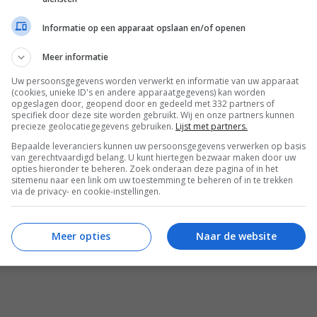
inrichten op een manier die zowel
stijlvol als functioneel is? Met
Informatie op een apparaat opslaan en/of openen
slimme keuzes en een paar
visuele trucs creëer je eenvoudig
Meer informatie
een ruimte die licht, rustig én
Uw persoonsgegevens worden verwerkt en informatie van uw apparaat
praktisch aanvoelt. In deze blog
(cookies, unieke ID's en andere apparaatgegevens) kan worden
opgeslagen door, geopend door en gedeeld met 332 partners of
geven we je vijf praktische tips
specifiek door deze site worden gebruikt. Wij en onze partners kunnen
om jouw kleine slaapkamer in te
precieze geolocatiegegevens gebruiken.
Lijst met partners.
richten. En geloof ons: zelfs een
Bepaalde leveranciers kunnen uw persoonsgegevens verwerken op basis
van gerechtvaardigd belang. U kunt hiertegen bezwaar maken door uw
compacte kamer kan groots
opties hieronder te beheren. Zoek onderaan deze pagina of in het
aanvoelen.
sitemenu naar een link om uw toestemming te beheren of in te trekken
via de privacy- en cookie-instellingen.
Lees verder
Meer opties
Naar de website