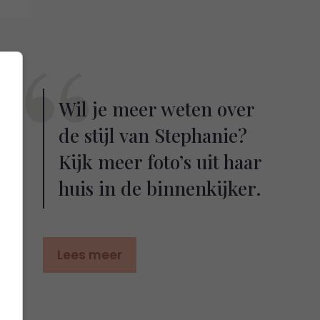
Wil je meer weten over
de stijl van Stephanie?
Kijk meer foto’s uit haar
huis in de binnenkijker.
Lees meer