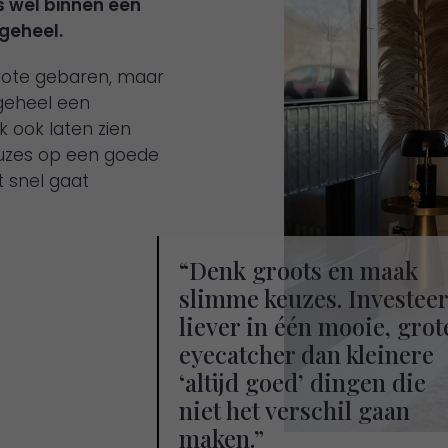
es wel binnen een
geheel.
rote gebaren, maar
e geheel een
ik ook laten zien
uzes op een goede
 snel gaat
“
Denk groots en maak
slimme keuzes. Investeer
liever in één mooie, grot
eyecatcher dan kleinere
‘altijd goed’ dingen die
niet het verschil gaan
maken.
”