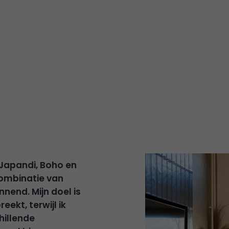
a. Japandi, Boho en
 combinatie van
nnend. Mijn doel is
ekt, terwijl ik
hillende