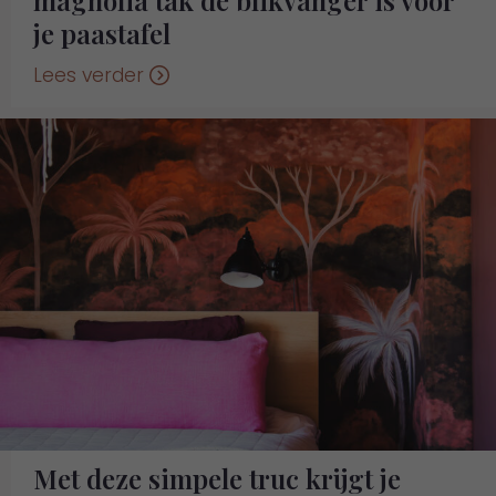
magnolia tak dé blikvanger is voor
je paastafel
Lees verder
Met deze simpele truc krijgt je