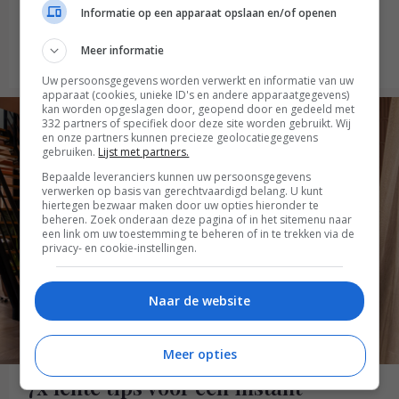
jouw tafel in no-time een feestelijk
Informatie op een apparaat opslaan en/of openen
geheel
Meer informatie
Lees verder
Uw persoonsgegevens worden verwerkt en informatie van uw
apparaat (cookies, unieke ID's en andere apparaatgegevens)
kan worden opgeslagen door, geopend door en gedeeld met
332 partners of specifiek door deze site worden gebruikt. Wij
en onze partners kunnen precieze geolocatiegegevens
gebruiken.
Lijst met partners.
Bepaalde leveranciers kunnen uw persoonsgegevens
verwerken op basis van gerechtvaardigd belang. U kunt
hiertegen bezwaar maken door uw opties hieronder te
beheren. Zoek onderaan deze pagina of in het sitemenu naar
een link om uw toestemming te beheren of in te trekken via de
privacy- en cookie-instellingen.
Naar de website
Meer opties
7x lente tips voor een instant