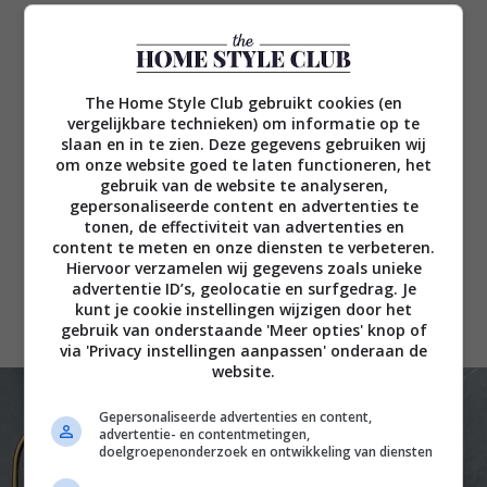
Met badkamertegels kun je werkelijk alle kanten op.
Denk aan speelse combinaties van kleuren,
texturen en dessins. Van grote opvallende tegels
The Home Style Club gebruikt cookies (en
tot kleine, verfijnde varianten en 3D-tegels met
vergelijkbare technieken) om informatie op te
slaan en in te zien. Deze gegevens gebruiken wij
abstracte vormen… Ook als je het liever wat
om onze website goed te laten functioneren, het
rustiger aandoet in de badkamer zijn er meer dan
gebruik van de website te analyseren,
genoeg opties. En met de juiste kraan geef je je
gepersonaliseerde content en advertenties te
badkamer in een handomdraai een compleet
tonen, de effectiviteit van advertenties en
content te meten en onze diensten te verbeteren.
andere sfeer. Hoe? Dat laten we je zien met de
Hiervoor verzamelen wij gegevens zoals unieke
moodboards in dit artikel.
advertentie ID’s, geolocatie en surfgedrag. Je
kunt je cookie instellingen wijzigen door het
gebruik van onderstaande 'Meer opties' knop of
via 'Privacy instellingen aanpassen' onderaan de
website.
Gepersonaliseerde advertenties en content,
advertentie- en contentmetingen,
doelgroepenonderzoek en ontwikkeling van diensten