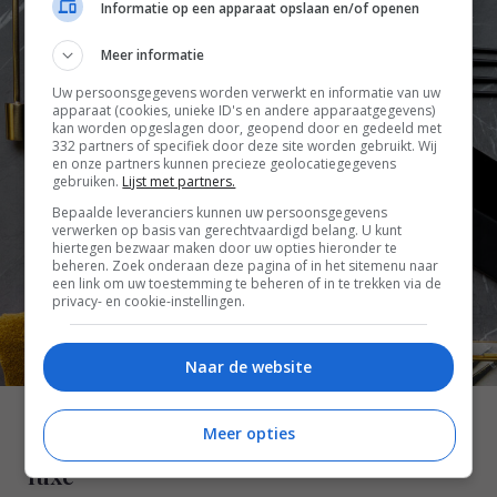
Informatie op een apparaat opslaan en/of openen
Meer informatie
Uw persoonsgegevens worden verwerkt en informatie van uw
apparaat (cookies, unieke ID's en andere apparaatgegevens)
kan worden opgeslagen door, geopend door en gedeeld met
332 partners of specifiek door deze site worden gebruikt. Wij
en onze partners kunnen precieze geolocatiegegevens
gebruiken.
Lijst met partners.
Bepaalde leveranciers kunnen uw persoonsgegevens
verwerken op basis van gerechtvaardigd belang. U kunt
hiertegen bezwaar maken door uw opties hieronder te
beheren. Zoek onderaan deze pagina of in het sitemenu naar
een link om uw toestemming te beheren of in te trekken via de
privacy- en cookie-instellingen.
Naar de website
Meer opties
Badkamertegels combinatie 1: Baden in
luxe