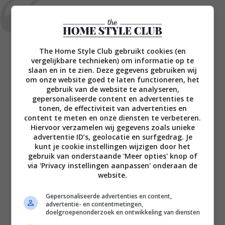
Als je woonkamer veel lichter is dan
je keuken – of andersom -, kan het
mooi zijn om kleuren te kiezen die
The Home Style Club gebruikt cookies (en
in elkaars verlengde liggen waarbij
vergelijkbare technieken) om informatie op te
één tint net iets lichter is dan de
slaan en in te zien. Deze gegevens gebruiken wij
om onze website goed te laten functioneren, het
andere.
gebruik van de website te analyseren,
gepersonaliseerde content en advertenties te
tonen, de effectiviteit van advertenties en
content te meten en onze diensten te verbeteren.
Hiervoor verzamelen wij gegevens zoals unieke
advertentie ID’s, geolocatie en surfgedrag. Je
kunt je cookie instellingen wijzigen door het
Boho Ibiza stijl
gebruik van onderstaande 'Meer opties' knop of
via 'Privacy instellingen aanpassen' onderaan de
Bij ons is de hedendaagse boho stijl vooral over
website.
komen waaien vanaf Ibiza. Hier zijn veel meer
Europese invloeden in verwerkt zoals Spaanse
Gepersonaliseerde advertenties en content,
advertentie- en contentmetingen,
tegeltjes, Scandinavisch design en rustige wit- en
doelgroepenonderzoek en ontwikkeling van diensten
aardetinten. Natuurlijk mogen de grassen, riet en