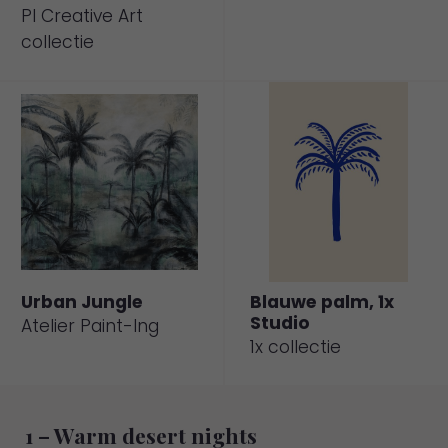
PI Creative Art
collectie
Urban Jungle
Blauwe palm, 1x
Studio
Atelier Paint-Ing
1x collectie
Naar
Naar
Werkaandemuur.
Werkaandemuur.
nl
nl
1 – Warm desert nights