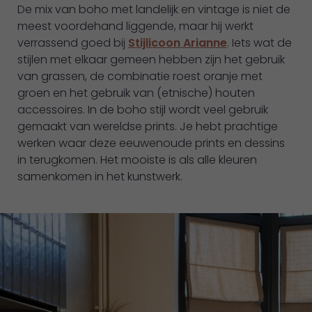
De mix van boho met landelijk en vintage is niet de
meest voordehand liggende, maar hij werkt
verrassend goed bij
Stijlicoon Arianne
. Iets wat de
stijlen met elkaar gemeen hebben zijn het gebruik
van grassen, de combinatie roest oranje met
groen en het gebruik van (etnische) houten
Naar
Naar
accessoires. In de boho stijl wordt veel gebruik
gemaakt van wereldse prints. Je hebt prachtige
Werkaandemuur.
Werkaandemuur.
werken waar deze eeuwenoude prints en dessins
nl
nl
in terugkomen. Het mooiste is als alle kleuren
samenkomen in het kunstwerk.