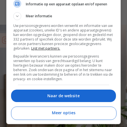
bamboe niet ontbreken samen met de vele
Informatie op een apparaat opslaan en/of openen
Oosterse en Aziatische invloeden.
Meer informatie
Uw persoonsgegevens worden verwerkt en informatie van uw
apparaat (cookies, unieke ID's en andere apparaatgegevens)
kan worden opgeslagen door, geopend door en gedeeld met
332 partners of specifiek door deze site worden gebruikt. Wij
SANNE @ENSTIJL
en onze partners kunnen precieze geolocatiegegevens
gebruiken.
Lijst met partners.
Bepaalde leveranciers kunnen uw persoonsgegevens
verwerken op basis van gerechtvaardigd belang. U kunt
hiertegen bezwaar maken door uw opties hieronder te
beheren. Zoek onderaan deze pagina of in het sitemenu naar
een link om uw toestemming te beheren of in te trekken via de
privacy- en cookie-instellingen.
Naar de website
Meer opties