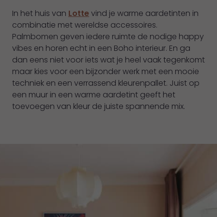
In het huis van
Lotte
vind je warme aardetinten in
combinatie met wereldse accessoires.
Palmbomen geven iedere ruimte de nodige happy
vibes en horen echt in een Boho interieur. En ga
dan eens niet voor iets wat je heel vaak tegenkomt
maar kies voor een bijzonder werk met een mooie
Naar
Naar
techniek en een verrassend kleurenpallet. Juist op
een muur in een warme aardetint geeft het
Werkaandemuur.
Werkaandemuur.
toevoegen van kleur de juiste spannende mix.
nl
nl