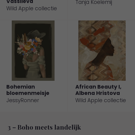
Vassileva
Tanja Koelemij
Wild Apple collectie
Bohemian
African Beauty I,
bloemenmeisje
Albena Hristova
Naar
Naar
JessyRonner
Wild Apple collectie
Werkaandemuur.
Werkaandemuur.
nl
nl
3 – Boho meets landelijk