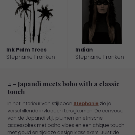
Ink Palm Trees
Indian
Naar
Naar
Stephanie Franken
Stephanie Franken
Werkaandemuur.
Werkaandemuur.
nl
nl
4 – Japandi meets boho with a classic
touch
In het interieur van stijlicoon
Stephanie
zie je
verschillende invloeden terugkomen. De eenvoud
van de Japandi stijl, pluimen en etnische
accessoires met boho vibes en een chique touch
Naar
Naar
met goud en tijdloze design klassiekers. Juist de