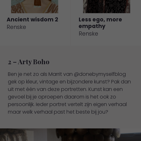
Ancient wisdom 2
Less ego, more
empathy
Renske
Naar
Naar
Renske
Werkaandemuur.
Werkaandemuur.
nl
nl
2 – Arty Boho
Ben je net zo als Marrit van @donebymyselfblog
gek op kleur, vintage en bijzondere kunst? Pak dan
uit met één van deze portretten. Kunst kan een
gevoel bij je oproepen daarom is het ook zo
persoonlijk. Ieder portret vertelt zijn eigen verhaal
maar welk verhaal past het beste bij jou?
Naar
Naar
Werkaandemuur.
Werkaandemuur.
nl
nl