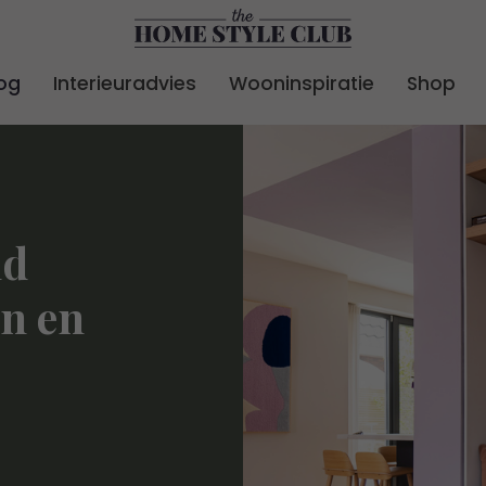
og
Interieuradvies
Wooninspiratie
Shop
24
nd
en en