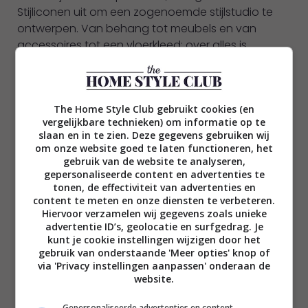
Stijliconen uit om een zogenoemde stijlstudio te
ontwerpen. Van behang tot meubels en van
accessoires tot een vloerkleed: over alles is
nagedacht. Door de uiteenlopende stijlen van
Laura, Mardou, Mindy en Jellina zijn vier heel
persoonlijke ruimtes ontstaan. Kijk je mee?
The Home Style Club gebruikt cookies (en
vergelijkbare technieken) om informatie op te
slaan en in te zien. Deze gegevens gebruiken wij
om onze website goed te laten functioneren, het
gebruik van de website te analyseren,
Naturel – Mardou
gepersonaliseerde content en advertenties te
tonen, de effectiviteit van advertenties en
Het zal geen verrassing zijn dat natureltinten de
content te meten en onze diensten te verbeteren.
Hiervoor verzamelen wij gegevens zoals unieke
boventoon voeren in de stijlkamer bij Zitmaxx van
advertentie ID’s, geolocatie en surfgedrag. Je
Mardou
. Ze koos voor een lambrisering van
kunt je cookie instellingen wijzigen door het
houten sierlijsten als knipoog naar haar eigen
gebruik van onderstaande 'Meer opties' knop of
woonkamer. Mardou nam de
modulaire bank New
via 'Privacy instellingen aanpassen' onderaan de
website.
York
in teddy-uitvoering als uitgangspunt.
Daarnaast koos ze voor een teakhouten eettafel
Gepersonaliseerde advertenties en content,