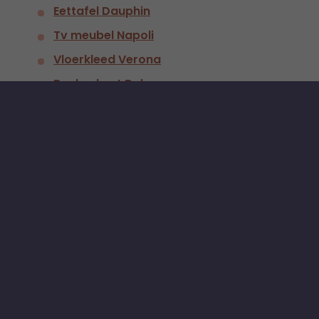
Eettafel Dauphin
Tv meubel Napoli
Vloerkleed Verona
Boekenkast Deley
Kun je wel wat interieuradvies
gebruiken?
Kom je er zelf niet uit met de inrichting van je
woonkamer of vind je het lastig om eenheid en
balans in je interieur te brengen? In onze kant-en-
klare
interieurplannen
vind je alle elementen voor
het creëren van jouw droominterieur. Vloeren,