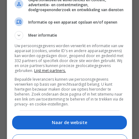
met oosterse look en stoelen met bouclé stof.
advertentie- en contentmetingen,
doelgroepenonderzoek en ontwikkeling van diensten
Informatie op een apparaat opslaan en/of openen
Meer informatie
Uw persoonsgegevens worden verwerkt en informatie van uw
apparaat (cookies, unieke ID's en andere apparaatgegevens)
kan worden opgeslagen door, geopend door en gedeeld met
332 partners of specifiek door deze site worden gebruikt. Wij
en onze partners kunnen precieze geolocatiegegevens
gebruiken.
Lijst met partners.
Bepaalde leveranciers kunnen uw persoonsgegevens
verwerken op basis van gerechtvaardigd belang. U kunt
hiertegen bezwaar maken door uw opties hieronder te
beheren. Zoek onderaan deze pagina of in het sitemenu naar
een link om uw toestemming te beheren of in te trekken via de
privacy- en cookie-instellingen.
Naar de website