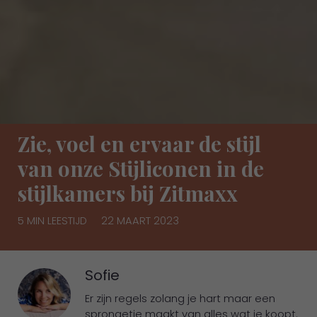
Zie, voel en ervaar de stijl
van onze Stijliconen in de
stijlkamers bij Zitmaxx
5 MIN LEESTIJD
22 MAART 2023
Sofie
Er zijn regels zolang je hart maar een
sprongetje maakt van alles wat je koopt.