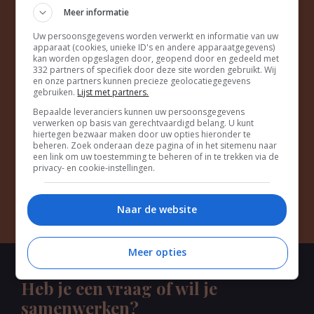
Join the club for endless
Meer informatie
inspiration & freebies
Uw persoonsgegevens worden verwerkt en informatie van uw
apparaat (cookies, unieke ID's en andere apparaatgegevens)
kan worden opgeslagen door, geopend door en gedeeld met
332 partners of specifiek door deze site worden gebruikt. Wij
en onze partners kunnen precieze geolocatiegegevens
gebruiken.
Lijst met partners.
Bepaalde leveranciers kunnen uw persoonsgegevens
verwerken op basis van gerechtvaardigd belang. U kunt
hiertegen bezwaar maken door uw opties hieronder te
beheren. Zoek onderaan deze pagina of in het sitemenu naar
een link om uw toestemming te beheren of in te trekken via de
privacy- en cookie-instellingen.
Schrijf je in!
Naar de website
Meer opties
Heb je een vraag of wil je
samenwerken?