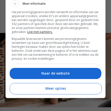
Meer informatie
veelzijdige collectie zonwering en
raamdecoratie van Verano®
Uw persoonsgegevens worden verwerkt en informatie van uw
apparaat (cookies, unieke ID's en andere apparaatgegevens)
kan worden opgeslagen door, geopend door en gedeeld met
Lees verder
332 partners of specifiek door deze site worden gebruikt. Wij
en onze partners kunnen precieze geolocatiegegevens
gebruiken.
Lijst met partners.
Bepaalde leveranciers kunnen uw persoonsgegevens
verwerken op basis van gerechtvaardigd belang. U kunt
hiertegen bezwaar maken door uw opties hieronder te
beheren. Zoek onderaan deze pagina of in het sitemenu naar
een link om uw toestemming te beheren of in te trekken via de
privacy- en cookie-instellingen.
Naar de website
Meer opties