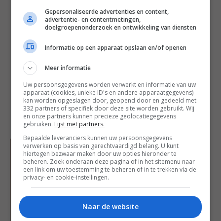
Gepersonaliseerde advertenties en content,
Heb je een grote ruimte te overbruggen? Je kunt
advertentie- en contentmetingen,
zo veel schuifdeuren combineren als nodig is.
doelgroepenonderzoek en ontwikkeling van diensten
Wanneer je meer dan twee panelen laat plaatsen,
Informatie op een apparaat opslaan en/of openen
is ondergeleiding nodig. Ideaal voor een grote
slaapkamer of overkapping. Stalen schuifdeuren
Meer informatie
zijn leverbaar in elke gewenste kleur door gebruik
van een poedercoating.
Uw persoonsgegevens worden verwerkt en informatie van uw
apparaat (cookies, unieke ID's en andere apparaatgegevens)
kan worden opgeslagen door, geopend door en gedeeld met
332 partners of specifiek door deze site worden gebruikt. Wij
en onze partners kunnen precieze geolocatiegegevens
gebruiken.
Lijst met partners.
Bepaalde leveranciers kunnen uw persoonsgegevens
verwerken op basis van gerechtvaardigd belang. U kunt
hiertegen bezwaar maken door uw opties hieronder te
beheren. Zoek onderaan deze pagina of in het sitemenu naar
een link om uw toestemming te beheren of in te trekken via de
privacy- en cookie-instellingen.
Naar de website