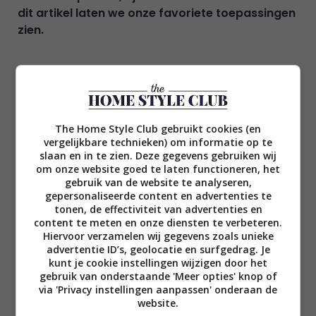
dit artikel laten we onze favoriete toepassingen
zien.
Wat zijn stalen schuifdeuren?
The Home Style Club gebruikt cookies (en
Stalen schuifdeuren
bestaan uit een frame van
vergelijkbare technieken) om informatie op te
metaal en glazen panelen. Deze zorgen voor
slaan en in te zien. Deze gegevens gebruiken wij
om onze website goed te laten functioneren, het
natuurlijke lichtinval, waardoor een gevoel van
gebruik van de website te analyseren,
ruimte ontstaat. De deuren hangen in een
gepersonaliseerde content en advertenties te
railsysteem waardoor de deuren netjes aansluiten.
tonen, de effectiviteit van advertenties en
Storende naden zijn met dit systeem verleden tijd.
content te meten en onze diensten te verbeteren.
Hiervoor verzamelen wij gegevens zoals unieke
De schuifdeuren van Aluw zijn gemaakt van
advertentie ID’s, geolocatie en surfgedrag. Je
aluminium. Dat is lichtgewicht en daardoor
kunt je cookie instellingen wijzigen door het
makkelijk te bedienen. Een bijkomend voordeel is
gebruik van onderstaande 'Meer opties' knop of
dat er niet gelast hoeft te worden. Daardoor zijn
via 'Privacy instellingen aanpassen' onderaan de
website.
de deuren strak afgewerkt en altijd symmetrisch.