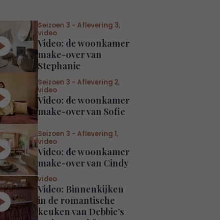
Seizoen 3 - Aflevering 3
,
video
Video: de woonkamer
make-over van
Stephanie
Seizoen 3 - Aflevering 2
,
video
Video: de woonkamer
make-over van Sofie
Seizoen 3 - Aflevering 1
,
video
Video: de woonkamer
make-over van Cindy
video
Video: Binnenkijken
in de romantische
keuken van Debbie’s