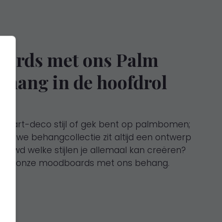
oards met ons Palm
ehang in de hoofdrol
 de art-deco stijl of gek bent op palmbomen;
rnieuwe behangcollectie zit altijd een ontwerp
enieuwd welke stijlen je allemaal kan creëren?
n door onze moodboards met ons behang.