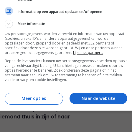
Informatie op een apparaat opslaan en/of openen
Meer informatie
Uw persoonsgegevens worden verwerkt en informatie van uw apparaat
(cookies, unieke ID's en andere apparaatgegevens) kan worden
opgeslagen door, geopend door en gedeeld met 332 partners of
specifiek door deze site worden gebruikt. Wij en onze partners kunnen
precieze geolocatiegegevens gebruiken.
Lijst met partners.
Bepaalde leveranciers kunnen uw persoonsgegevens verwerken op basis
van gerechtvaardigd belang. U kunt hiertegen bezwaar maken door uw
opties hieronder te beheren. Zoek onderaan deze pagina of in het
sitemenu naar een link om uw toestemming te beheren of in te trekken
via de privacy- en cookie-instellingen.
Meer opties
Naar de website
en ander stijlicoon bij de
emand thuis in zijn of haar