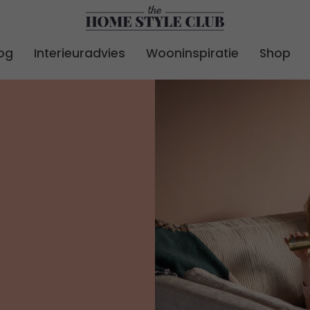
og
Interieuradvies
Wooninspiratie
Shop
24