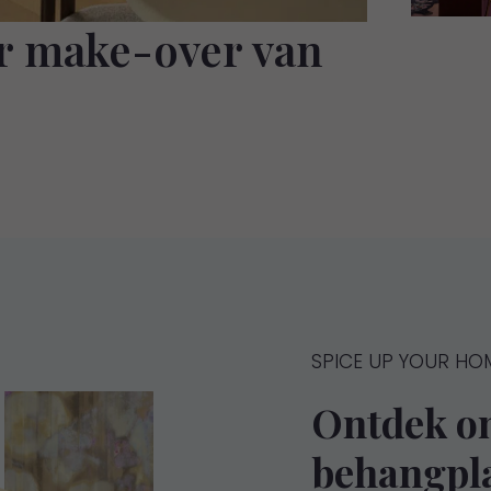
r make-over van
SPICE UP YOUR HO
Ontdek on
behangpl