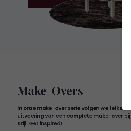
Make-Overs
In onze make-over serie volgen we telkens e
uitvoering van een complete make-over bij i
stijl. Get inspired!