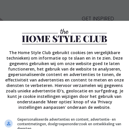
GET INSPIRED
16 moodb
Springs b
The Home Style Club gebruikt cookies (en vergelijkbare
technieken) om informatie op te slaan en in te zien. Deze
gegevens gebruiken wij om onze website goed te laten
functioneren, het gebruik van de website te analyseren,
Of je nu houdt van
gepersonaliseerde content en advertenties te tonen, de
in onze spiksplinte
effectiviteit van advertenties en content te meten en onze
diensten te verbeteren. Hiervoor verzamelen wij gegevens
dat bij jou past. B
zoals unieke advertentie ID’s, geolocatie en surfgedrag. Je
Laat je inspirere
kunt je cookie instellingen wijzigen door het gebruik van
onderstaande 'Meer opties' knop of via 'Privacy
instellingen aanpassen' onderaan de website.
Gepersonaliseerde advertenties en content, advertentie- en
Get inspired!
contentmetingen, doelgroepenonderzoek en ontwikkeling van
diensten