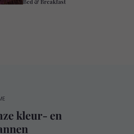
Bed & Breakfast
ME
ze kleur- en
annen