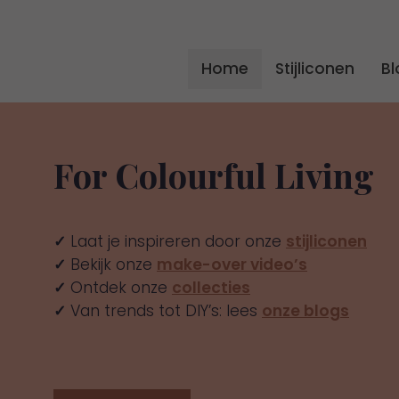
Home
Stijliconen
Bl
For Colourful Living
✓
Laat je inspireren door onze
stijliconen
✓
Bekijk onze
make-over video’s
✓
Ontdek onze
collecties
✓
Van trends tot DIY’s: lees
onze blogs